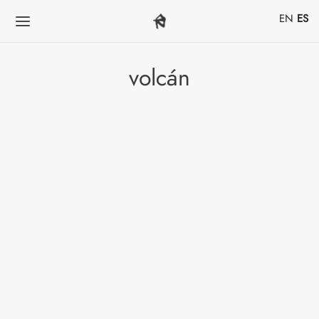
EN
ES
volcán
A un volcán no quieres
verlo directamente a los
ojos
COP$
150,000