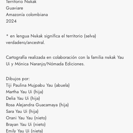
Territorio Nʉkak
Guaviare
Amazonía colombiana
2024
* en lengua Nʉkak significa el territorio (selva)
verdadero/ancestral.
Cartografía realizada en colaboración con la familia nʉkak Yau
Ui y Mónica Naranjo/Nómada Ediciones.
Dibujos por:
Tiji Paulina Mujpabu Yau (abuela)
Martha Yau Ui (hija)
Delia Yau Ui (hija)
Rosa Alejandra Guacamaya (hija)
Sara Yau Ui (hija)
Orani Yau Yau (nieto)
Brayan Yau Ui (nieto)
Emily Yau Ui (nieta)